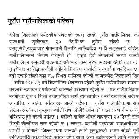
गुराँस गाउँपालिकाको परिचय
दैलेख जिल्लाको पर्यटकीय स्थलको रुपमा रहेको गुराँस गाउँपालिका, कर्
राजधानी सुर्खेतबाट २५ कि.मि.को दुरीमा रहेको छ 
वराह,सेरी,खड्कवाड,गोगनपानी,पिलाडि,लालिकाँडा गा.वि.स.हरुलाई जोडेर
गाउँपालिकाको निर्माण गरिएको हो ।झट्ट हेर्दा नेपालको नक्शा जस्तो 
गाउँपालिका समुन्द्री सतहबाट सवै भन्दा कम ५४४ मिटरमा रहेको वडा नं. 
डुङ्गेश्वर प्रसिद्ध कर्णाली नदीको किनारमा कर्णाली राजमार्गमा अवस्थित छ 
वढी उचाई रहेको वडा नं.७ स्थित मालिका कोप्ची जाजरकोट जिल्लाको सिम
। करिब १६४.७९ वर्ग किलोमिटर क्षेत्रफल रहेको गुराँस गाउँपालिका व्यव
तरकारी उत्पादन र पर्यटनको कारणले प्रख्यात रहेको छ । यस गाउँपालिकाम
मनमोहक दृष्य र चिसो हावापानीका साथै व्यवसायीक र मनोरञ्जनको उदेश्यले
आन्तरिक र बाहेक पर्यटनहरु आउने गर्दछन् । गुराँस गाउँपालिकामा स
होटेलहरु लोकल कुखुरा कर्णाली तथा लोहोरे खोलाको माछा र स्थानीय खाने
भरिभराउ हुने गरेको पाईन्छ । यहाँको बार्षिक औषत तापक्रम २५ डिग्री से
डिग्री सेल्सीयस सम्म रहेको छ । सम्भतः कर्णाली प्रदेशको राजधानीबाट 
पहाडी र हिमाली जिल्लाहरुमा जानको लागि मुलद्धारको रुपमा रहेको गुरा
कृषि,पशुपंक्षि,वन,जडीबुटी,पर्यटन तथा साना अन्य उद्योगहरुको लागि उपयुक