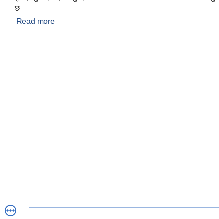
छ
Read more
about गुराँस गाउँपालिकाको परिचय