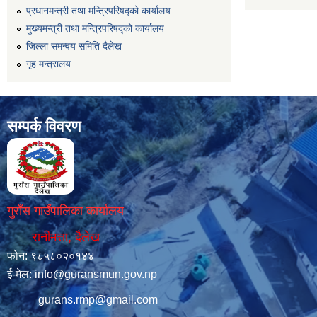
प्रधानमन्त्री तथा मन्त्रिपरिषद्को कार्यालय
मुख्यमन्त्री तथा मन्त्रिपरिषद्को कार्यालय
जिल्ला समन्वय समिति दैलेख
गृह मन्त्रालय
सम्पर्क विवरण
गुराँस गाउँपालिका कार्यालय
रानीमत्ता, दैलेख
फोन: ९८५८०२०१४४
ई-मेल:
info@guransmun.gov.np
gurans.rmp@gmail.com