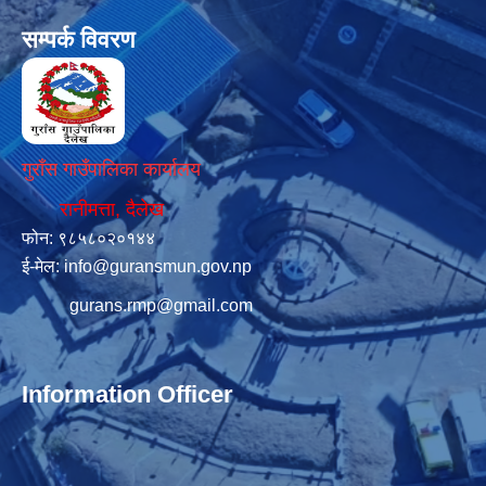
सम्पर्क विवरण
गुराँस गाउँपालिका कार्यालय
रानीमत्ता, दैलेख
फोन: ९८५८०२०१४४
ई-मेल:
info@guransmun.gov.np
gurans.rmp@gmail.com
Information Officer