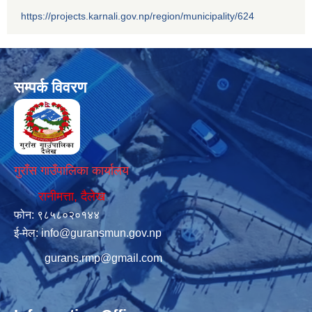
https://projects.karnali.gov.np/region/municipality/624
सम्पर्क विवरण
गुराँस गाउँपालिका कार्यालय
रानीमत्ता, दैलेख
फोन: ९८५८०२०१४४
ई-मेल:
info@guransmun.gov.np
gurans.rmp@gmail.com