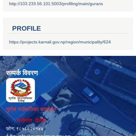
http://103.233.56.101:5003/profiling/main/gurans
PROFILE
https://projects.karnali.gov.np/region/municipality/624
सम्पर्क विवरण
गुराँस गाउँपालिका कार्यालय
रानीमत्ता, दैलेख
फोन: ९८५८०२०१४४