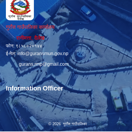
गुराँस गाउँपालिका कार्यालय
रानीमत्ता, दैलेख
फोन: ९८५८०२०१४४
ई-मेल:
info@guransmun.gov.np
gurans.rmp@gmail.com
Information Officer
© 2026 गुराँस गाउँपालिका