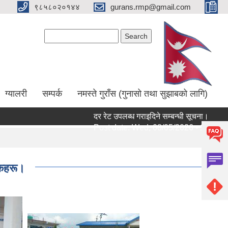
९८५८०२०१४४
gurans.rmp@gmail.com
Search form
Search
ग्यालरी
सम्पर्क
नमस्ते गुराँस (गुनासो तथा सुझाबको लागि)
दर रेट उपलब्ध गराइदिने सम्बन्धी सूचना।
स
Post date:
Wed, 08/05/2026 - 17:14
P
लकहरू।