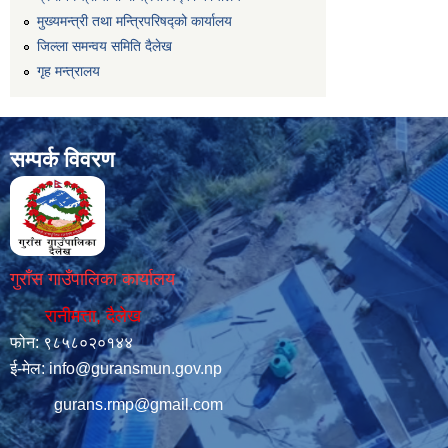
मुख्यमन्त्री तथा मन्त्रिपरिषद्को कार्यालय
जिल्ला समन्वय समिति दैलेख
गृह मन्त्रालय
सम्पर्क विवरण
गुराँस गाउँपालिका कार्यालय
रानीमत्ता, दैलेख
फोन: ९८५८०२०१४४
ई-मेल:
info@guransmun.gov.np
gurans.rmp@gmail.com