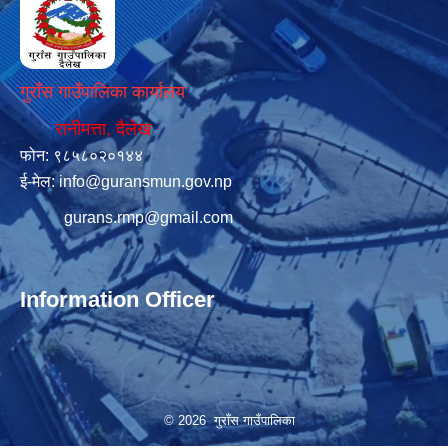
गुराँस गाउँपालिका कार्यालय
रानीमत्ता, दैलेख
फोन: ९८५८०२०१४४
ई-मेल:
info@guransmun.gov.np
gurans.rmp@gmail.com
Information Officer
© 2026 गुराँस गाउँपालिका