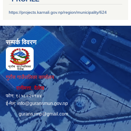
https://projects.karnali.gov.np/region/municipality/624
सम्पर्क विवरण
गुराँस गाउँपालिका कार्यालय
रानीमत्ता, दैलेख
फोन: ९८५८०२०१४४
ई-मेल:
info@guransmun.gov.np
gurans.rmp@gmail.com