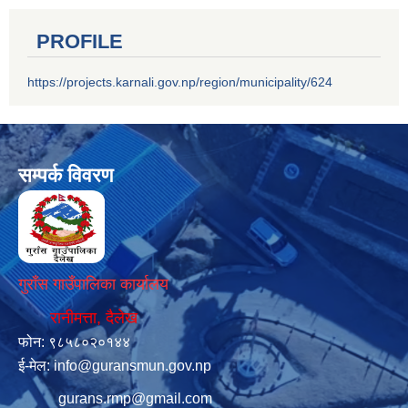
PROFILE
https://projects.karnali.gov.np/region/municipality/624
सम्पर्क विवरण
गुराँस गाउँपालिका कार्यालय
रानीमत्ता, दैलेख
फोन: ९८५८०२०१४४
ई-मेल:
info@guransmun.gov.np
gurans.rmp@gmail.com