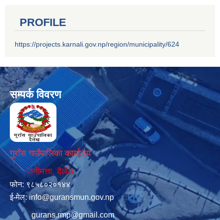
PROFILE
https://projects.karnali.gov.np/region/municipality/624
सम्पर्क विवरण
गुराँस गाउँपालिका कार्यालय
रानीमत्ता, दैलेख
फोन: ९८५८०२०१४४
ई-मेल:
info@guransmun.gov.np
gurans.rmp@gmail.com