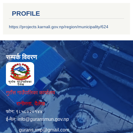
PROFILE
https://projects.karnali.gov.np/region/municipality/624
सम्पर्क विवरण
गुराँस गाउँपालिका कार्यालय
रानीमत्ता, दैलेख
फोन: ९८५८०२०१४४
ई-मेल:
info@guransmun.gov.np
gurans.rmp@gmail.com