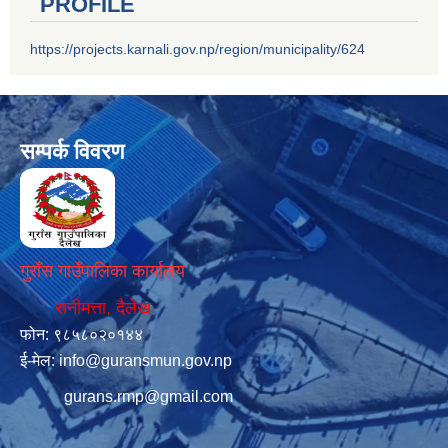
PROFILE
https://projects.karnali.gov.np/region/municipality/624
सम्पर्क विवरण
गुराँस गाउँपालिका कार्यालय
रानीमत्ता, दैलेख
फोन: ९८५८०२०१४४
ई-मेल:
info@guransmun.gov.np
gurans.rmp@gmail.com