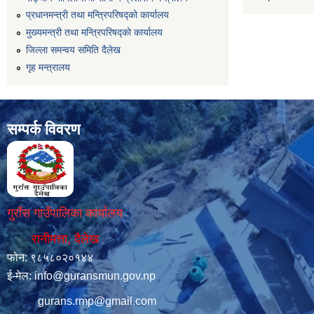
प्रधानमन्त्री तथा मन्त्रिपरिषद्को कार्यालय
मुख्यमन्त्री तथा मन्त्रिपरिषद्को कार्यालय
जिल्ला समन्वय समिति दैलेख
गृह मन्त्रालय
सम्पर्क विवरण
गुराँस गाउँपालिका कार्यालय
रानीमत्ता, दैलेख
फोन: ९८५८०२०१४४
ई-मेल:
info@guransmun.gov.np
gurans.rmp@gmail.com