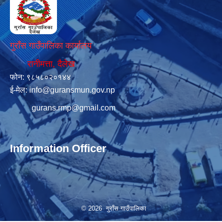
गुराँस गाउँपालिका कार्यालय
रानीमत्ता, दैलेख
फोन: ९८५८०२०१४४
ई-मेल:
info@guransmun.gov.np
gurans.rmp@gmail.com
Information Officer
© 2026 गुराँस गाउँपालिका