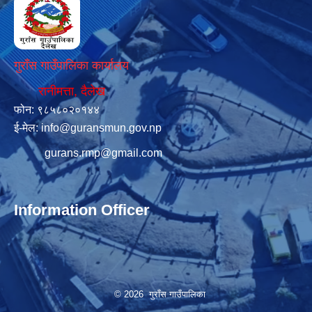
गुराँस गाउँपालिका कार्यालय
रानीमत्ता, दैलेख
फोन: ९८५८०२०१४४
ई-मेल:
info@guransmun.gov.np
gurans.rmp@gmail.com
Information Officer
© 2026 गुराँस गाउँपालिका